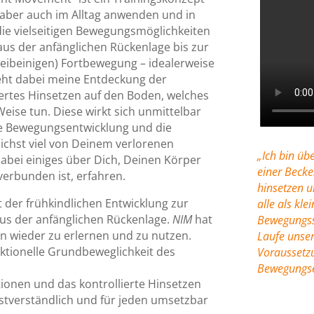
h aber auch im Alltag anwenden und in
 die vielseitigen Bewegungsmöglichkeiten
aus der anfänglichen Rückenlage bis zur
weibeinigen) Fortbewegung – idealerweise
ht dabei meine Entdeckung der
iertes Hinsetzen auf den Boden, welches
Weise tun. Diese wirkt sich unmittelbar
re Bewegungsentwicklung und die
ichst viel von Deinem verlorenen
„Ich bin üb
bei einiges über Dich, Deinen Körper
einer Becke
verbunden ist, erfahren.
hinsetzen u
t der frühkindlichen Entwicklung zur
alle als kl
us der anfänglichen Rückenlage.
NIM
hat
Bewegungssc
ten wieder zu erlernen und zu nutzen.
Laufe unser
ktionelle Grundbeweglichkeit des
Voraussetz
Bewegungs
onen und das kontrollierte Hinsetzen
stverständlich und für jeden umsetzbar