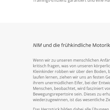
Trainings-Effizienz garantiert und eine 
NIM
und die frühkindliche Motori
Wenn wir zu unseren menschlichen Anfän
kritisch fragen, was von unseren körperlic
Kleinkinder robben wir über den Boden, b
laufen lernen, ziehen wir uns an festen 
ihrem unermüdlichen Eifer, bei der Entw
Menschen, beobachtet, wird fasziniert v
Bewegungsrepertoire sein. Dieses zu erh
wiederzugewinnen, ist das wesentliche Zi
Das Herzstück bilden dabei alle Übunge