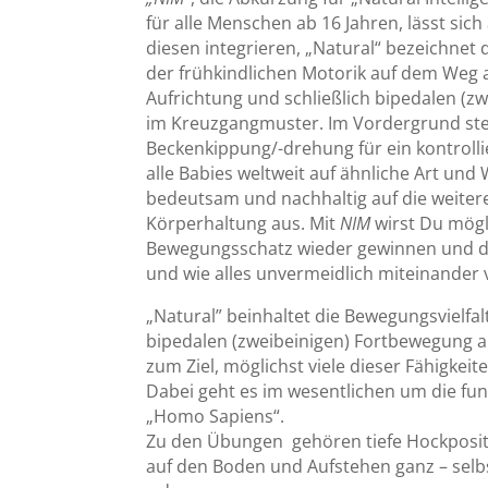
für alle Menschen ab 16 Jahren, lässt sic
diesen integrieren, „Natural“ bezeichnet
der frühkindlichen Motorik auf dem Weg 
Aufrichtung und schließlich bipedalen (z
im Kreuzgangmuster. Im Vordergrund ste
Beckenkippung/-drehung für ein kontroll
alle Babies weltweit auf ähnliche Art und 
bedeutsam und nachhaltig auf die weite
Körperhaltung aus. Mit
NIM
wirst Du mögl
Bewegungsschatz wieder gewinnen und da
und wie alles unvermeidlich miteinander 
„Natural” beinhaltet die Bewegungsvielfal
bipedalen (zweibeinigen) Fortbewegung a
zum Ziel, möglichst viele dieser Fähigkei
Dabei geht es im wesentlichen um die fun
„Homo Sapiens“.
Zu den Übungen gehören tiefe Hockpositi
auf den Boden und Aufstehen ganz – selb