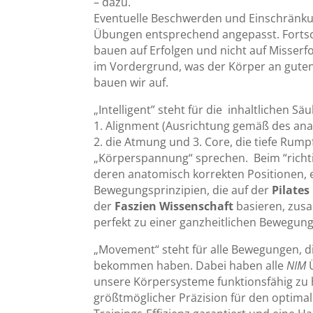
– dazu.
Eventuelle Beschwerden und Einschränku
Übungen entsprechend angepasst. Fortsc
bauen auf Erfolgen und nicht auf Misserfo
im Vordergrund, was der Körper an guten
bauen wir auf.
„Intelligent” steht für die inhaltlichen Sä
1. Alignment (Ausrichtung gemäß des an
2. die Atmung und 3. Core, die tiefe Rumpf
„Körperspannung“ sprechen. Beim “richti
deren anatomisch korrekten Positionen, e
Bewegungsprinzipien, die auf der
Pilate
der
Faszien Wissenschaft
basieren, zu
perfekt zu einer ganzheitlichen Bewegung
„Movement“ steht für alle Bewegungen, di
bekommen haben. Dabei haben alle
NIM
Ü
unsere Körpersysteme funktionsfähig zu 
größtmöglicher Präzision für den optimal