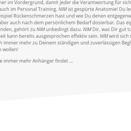
r im Vordergrund, damit jeder die Verantwort­ung für sic
auch im Personal Training.
NIM
ist gespürte Anatomie! Du l
ispiel Rückenschmerzen hast und wie Du denen entgegenw
 aber auch nach dem persönlichem Bedarf dosierbar. Das ei
finden, gehört zu
NIM
unbedingt dazu.
NIM
Dir, was Dir gut t
eit kann bereits ausgesprochen effektiv sein.
NIM
wird sich
ich immer mehr zu Deinem ständigen und zuverlässigen Beg
n wollen!
e immer mehr Anhänger findet …