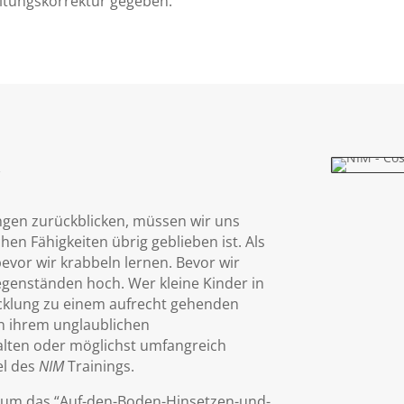
Haltungskorrektur gegeben.
k
gen zurückblicken, müssen wir uns
hen Fähigkeiten übrig geblieben ist. Als
evor wir krabbeln lernen. Bevor wir
Gegenständen hoch. Wer kleine Kinder in
icklung zu einem aufrecht gehenden
on ihrem unglaublichen
alten oder möglichst umfangreich
el des
NIM
Trainings.
n um das “Auf-den-Boden-Hinsetzen-und-