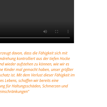
erzeugt davon, dass die Fähigkeit sich mit
ndrehung kontrolliert aus der tiefen Hocke
nd wieder aufstehen zu können, wie wir es
eine Kinder mal gemacht haben, unser größter
hatz ist. Mit dem Verlust dieser Fähigkeit im
es Lebens, schaffen wir bereits eine
ung für Haltungsschäden, Schmerzen und
einschränkungen“