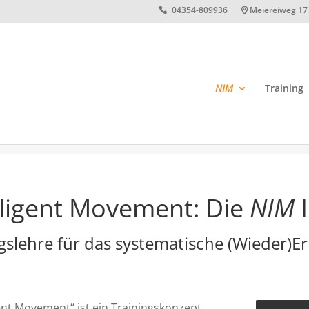
04354-809936
Meiereiweg 17 
NIM
Training
lligent Movement: Die
NIM
I
slehre für das systematische (Wieder)Er
gent Movement“ ist ein Trainingskonzept