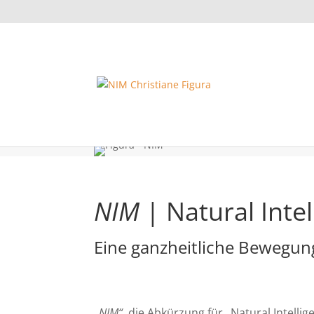
NIM
| Natural Inte
Eine ganzheitliche Bewegung
„NIM“
, die Abkürzung für „Natural Intelli