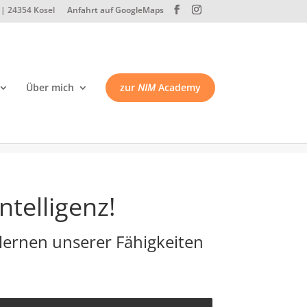
| 24354 Kosel
Anfahrt auf GoogleMaps
Über mich
zur
NIM
Academy
ntelligenz!
lernen unserer Fähigkeiten